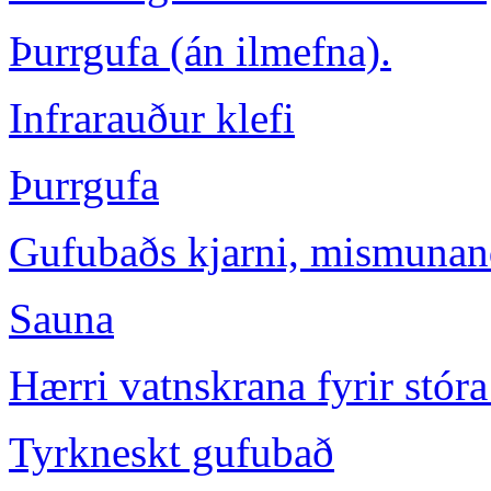
Þurrgufa (án ilmefna).
Infrarauður klefi
Þurrgufa
Gufubaðs kjarni, mismunan
Sauna
Hærri vatnskrana fyrir stóra
Tyrkneskt gufubað