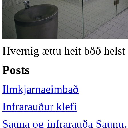
Hvernig ættu heit böð helst
Posts
Ilmkjarnaeimbað
Infrarauður klefi
Sauna og infrarauða Saunu.