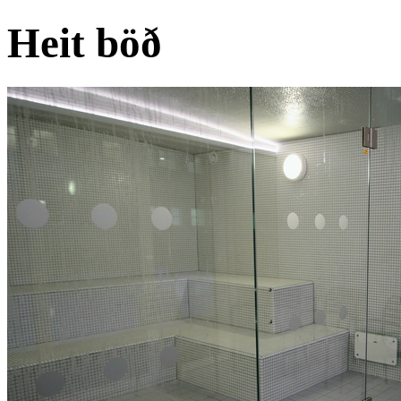
Heit böð